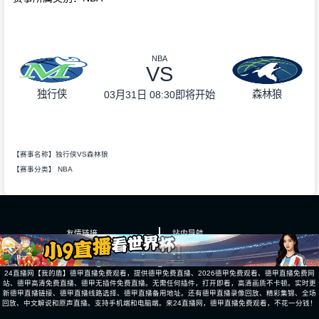
NBA
VS
独行侠
森林狼
03月31日 08:30
即将开始
【赛事名称】独行侠VS森林狼
【赛事分类】
NBA
友情链接
站内导航
首页
足球直播
篮球直播
重要赛事
资讯
录像
德甲直播_德甲在线直播免费_德甲免费高清直播-24直播网
24直播网【我的盾】德甲直播免费观看，提供德甲免费直播、2026德甲免费观看、德甲直播免费网
站、德甲高清免费直播、德甲无插件免费直播。无需任何插件，打开即看，高清画质不卡顿。实时更
新德甲直播链接、德甲直播线路选择、德甲直播备用地址。还有德甲直播录像回放、精彩集锦、全场
回放、中文解说和原声直播。支持手机端和电脑端。来24直播网，德甲直播免费观看，不花一分钱！