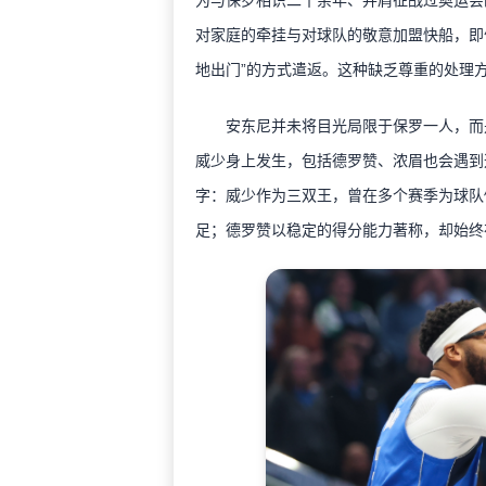
为与保罗相识二十余年、并肩征战过奥运会
对家庭的牵挂与对球队的敬意加盟快船，即
地出门”的方式遣返。这种缺乏尊重的处理
安东尼并未将目光局限于保罗一人，而
威少身上发生，包括德罗赞、浓眉也会遇到
字：威少作为三双王，曾在多个赛季为球队
足；德罗赞以稳定的得分能力著称，却始终