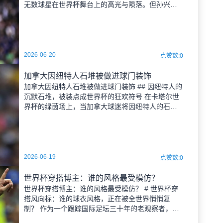
无数球星在世界杯舞台上的高光与陨落。但孙兴慜
在卡塔尔世界杯上的那记长途奔袭，至今仍让我心
潮难平。它不仅是亚洲足球的里程碑，更是对“天赋
与意志”最生动
2026-06-20
点赞数:0
加拿大因纽特人石堆被做进球门装饰
加拿大因纽特人石堆被做进球门装饰 ## 因纽特人的
沉默石堆，被装点成世界杯的狂欢符号 在卡塔尔世
界杯的绿茵场上，当加拿大球迷将因纽特人的石堆
（Inukshuk）装饰在球门旁时，我看到的不是对多
元文化的致敬，而是将古老文明符号粗暴地塞进
2026-06-19
点赞数:0
世界杯穿搭博主：谁的风格最受模仿？
世界杯穿搭博主：谁的风格最受模仿？ # 世界杯穿
搭风向标：谁的球衣风格，正在被全世界悄悄复
制？ 作为一个跟踪国际足坛三十年的老观察者，我
见过太多球场内外的潮流更替。但说实话，真正能