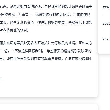
的心声。随着联盟节奏的加快，年轻球员的崛起让球队更倾向于
值往往被忽视。但事实上，像保罗这样的传奇球员，不仅能在场
成长，这些无形的价值，往往比数据更重要。快船在后卫线告
对老将价值的误判。
而安东尼的声援让更多人开始关注传奇球员的处境。正如安东
了一切，它不该这样回报我们。”希望保罗的遭遇能引发联盟的
员，能在生涯末期得到应有的尊重与善待，而非在商业浪潮中
点