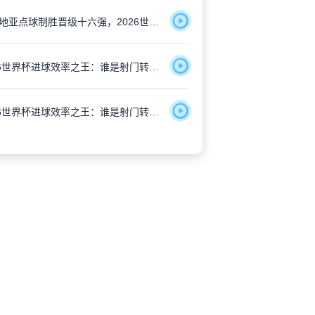
克罗地亚点球制胜晋级十六强，2026世界杯再显铁血本色
2026世界杯进球效率之王：谁是射门转化率最高的杀手？
2026世界杯进球效率之王：谁是射门转化率最高的杀手？