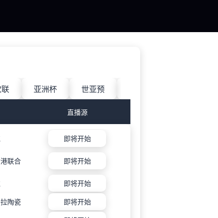
欧联
亚洲杯
世亚预
中甲
日职联
直播源
克
即将开始
大港联合
即将开始
拉
即将开始
特拉陶瓷
即将开始