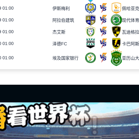
9 01:00
伊斯梅利
佩哈亚
9 01:00
阿拉伯建筑
现代体
9 01:00
杰艾斯
瓦迪格
0 01:00
泽德FC
卡巴阿
0 01:00
埃及国家银行
亚历山
友情链接
站内导航
首页
足球直播
篮球直播
重要赛事
资讯
录像
德甲直播_德甲在线直播免费_德甲免费高清直播-24直播网
供德甲免费直播、2026德甲免费观看、德甲直播免费网站、德甲高清免费