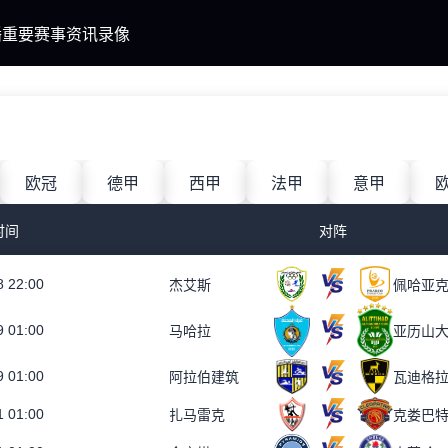
播
重要赛事
资讯
录像
欧冠
德甲
西甲
法甲
意甲
时间
对阵
8 22:00
杰艾斯
佩哈亚
9 01:00
马哈拉
亚历山
9 01:00
阿拉伯建筑
瓦迪格
1 01:00
扎马雷克
克娄巴