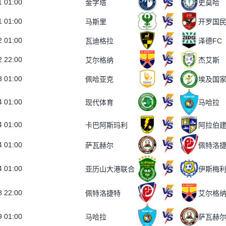
1 01:00
金字塔
史莫哈
1 01:00
马斯里
开罗国
2 01:00
瓦迪格拉
泽德FC
2 22:00
艾尔格纳
杰艾斯
3 01:00
埃及国
佩哈亚克
4 01:00
现代体育
马哈拉
4 01:00
卡巴阿斯玛利
阿拉伯
4 01:00
萨瓦赫尔
佩特洛
4 01:00
亚历山大港联合
伊斯梅
8 22:00
佩特洛捷特
艾尔格
9 01:00
马哈拉
萨瓦赫